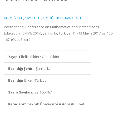
KÖROĞLU T.
,
ÇAYLI G. D.
,
ERTUĞRUL Ü.
,
KARAÇAL F.
International Conference on Mathematics and Mathematics
Education (ICMME 2017), Şanlıurfa, Türkiye, 11 - 13 Mayıs 2017, ss.166-
167, (Özet Bildiri)
Yayın Türü:
Bildiri / Özet Bildiri
Basıldığı Şehir:
Şanlıurfa
Basıldığı Ülke:
Türkiye
Sayfa Sayıları:
ss.166-167
Karadeniz Teknik Üniversitesi Adresli:
Evet