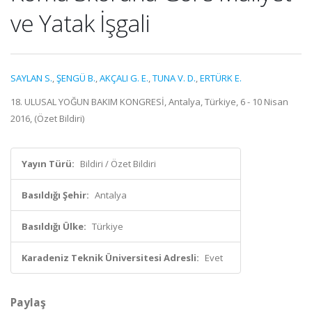
ve Yatak İşgali
SAYLAN S.
,
ŞENGÜ B.
,
AKÇALI G. E.
,
TUNA V. D.
,
ERTÜRK E.
18. ULUSAL YOĞUN BAKIM KONGRESİ, Antalya, Türkiye, 6 - 10 Nisan
2016, (Özet Bildiri)
Yayın Türü:
Bildiri / Özet Bildiri
Basıldığı Şehir:
Antalya
Basıldığı Ülke:
Türkiye
Karadeniz Teknik Üniversitesi Adresli:
Evet
Paylaş