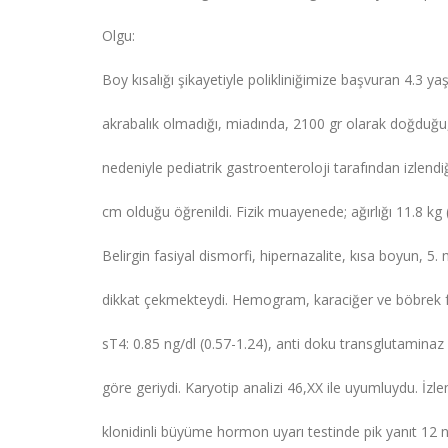
Olgu:
Boy kısalığı şikayetiyle polikliniğimize başvuran 4.3 
akrabalık olmadığı, miadında, 2100 gr olarak doğduğu
nedeniyle pediatrik gastroenteroloji tarafından izle
cm olduğu öğrenildi. Fizik muayenede; ağırlığı 11.8 kg 
Belirgin fasiyal dismorfi, hipernazalite, kısa boyun, 5.
dikkat çekmekteydi. Hemogram, karaciğer ve böbrek fo
sT4: 0.85 ng/dl (0.57-1.24), anti doku transglutaminaz
göre geriydi. Karyotip analizi 46,XX ile uyumluydu. İz
klonidinli büyüme hormon uyarı testinde pik yanıt 12 n