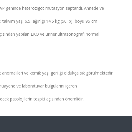
CAP geninde heterozigot mutasyon saptandı. Annede ve
vim yaşı 6.5, ağırlığı 14.5 kg (50. p), boyu 95 cm
r açısından yapılan EKO ve üriner ultrasonografi normal
 anomalileri ve kemik yaşı geriliği oldukça sık görülmektedir.
 muayene ve laboratuvar bulgularını içeren
cek patolojilerin tespiti açısından önemlidir.