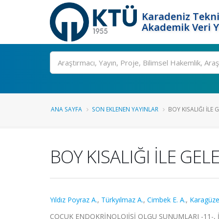
Karadeniz Tekni
Akademik Veri 
Ara
ANA SAYFA
SON EKLENEN YAYINLAR
BOY KISALIĞI İLE 
BOY KISALIĞI İLE G
Yıldız Poyraz A.
,
Türkyılmaz A.
,
Cimbek E. A.
,
Karagüze
ÇOCUK ENDOKRİNOLOJİSİ OLGU SUNUMLARI -11-, İstanbu