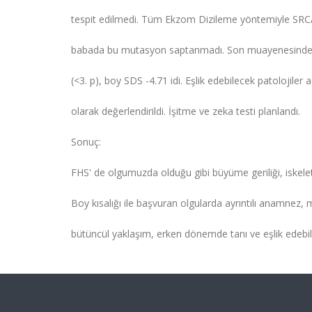
tespit edilmedi. Tüm Ekzom Dizileme yöntemiyle SR
babada bu mutasyon saptanmadı. Son muayenesinde; tak
(<3. p), boy SDS -4.71 idi. Eşlik edebilecek patolojile
olarak değerlendirildi. İşitme ve zeka testi planlandı.
Sonuç:
FHS' de olgumuzda olduğu gibi büyüme geriliği, iskelet
Boy kısalığı ile başvuran olgularda ayrıntılı anamnez,
bütüncül yaklaşım, erken dönemde tanı ve eşlik edebile