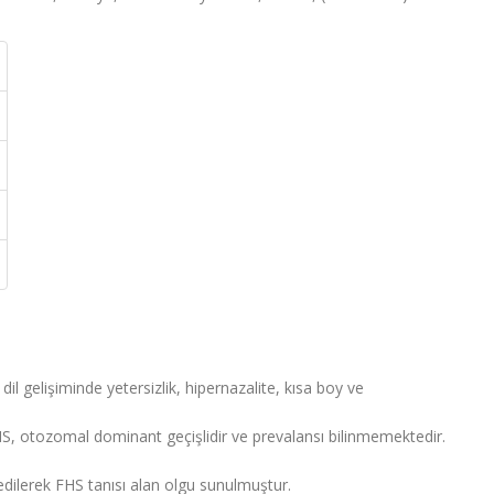
l gelişiminde yetersizlik, hipernazalite, kısa boy ve
 FHS, otozomal dominant geçişlidir ve prevalansı bilinmemektedir.
ilerek FHS tanısı alan olgu sunulmuştur.