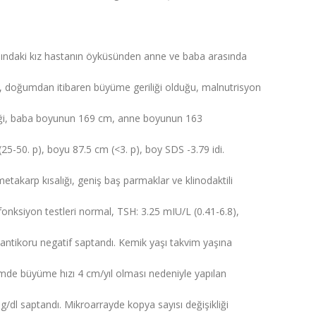
yaşındaki kız hastanın öyküsünden anne ve baba arasında
, doğumdan itibaren büyüme geriliği olduğu, malnutrisyon
ndiği, baba boyunun 169 cm, anne boyunun 163
(25-50. p), boyu 87.5 cm (<3. p), boy SDS -3.79 idi.
 metakarp kısalığı, geniş baş parmaklar ve klinodaktili
nksiyon testleri normal, TSH: 3.25 mIU/L (0.41-6.8),
 antikoru negatif saptandı. Kemik yaşı takvim yaşına
lemde büyüme hızı 4 cm/yıl olması nedeniyle yapılan
g/dl saptandı. Mikroarrayde kopya sayısı değişikliği