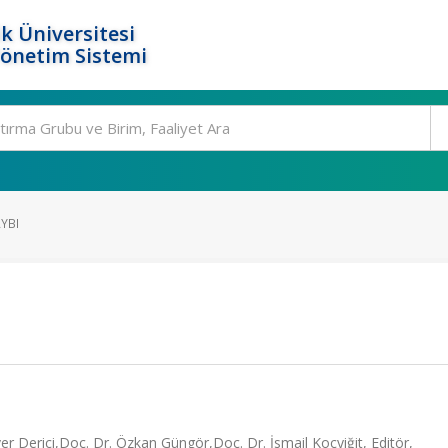
k Üniversitesi
Yönetim Sistemi
AYBI
ver Derici,Doç. Dr. Özkan Güngör,Doç. Dr. İsmail Koçyiğit, Editör,