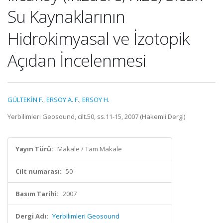
Su Kaynaklarının
Hidrokimyasal ve İzotopik
Açıdan İncelenmesi
GÜLTEKİN F.
,
ERSOY A. F.
,
ERSOY H.
Yerbilimleri Geosound, cilt.50, ss.11-15, 2007 (Hakemli Dergi)
Yayın Türü:
Makale / Tam Makale
Cilt numarası:
50
Basım Tarihi:
2007
Dergi Adı:
Yerbilimleri Geosound