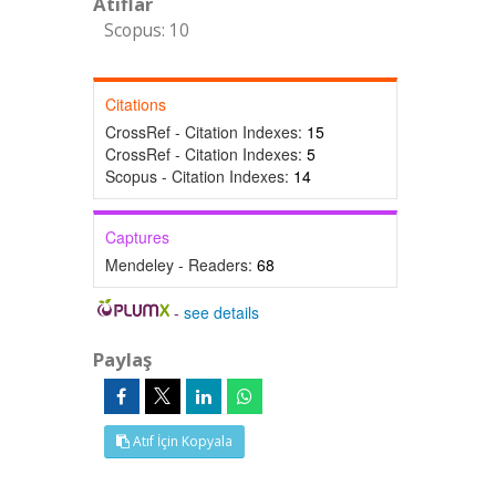
Atıflar
Scopus: 10
Citations
CrossRef - Citation Indexes:
15
CrossRef - Citation Indexes:
5
Scopus - Citation Indexes:
14
Captures
Mendeley - Readers:
68
-
see details
Paylaş
Atıf İçin Kopyala