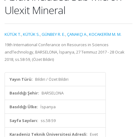
Ulexit Mineral
KÜTÜK T.
,
KÜTÜK S.
,
GÜNBEY R. E.
,
ÇANAKÇI A.
,
KOCAKERİM M. M.
19th International Conferance on Resources in Sciences
andTechnology, BARSELONA, İspanya, 27 Temmuz 2017 - 28 Ocak
2018, ss.58-59, (Özet Bildiri)
Yayın Türü:
Bildiri / Özet Bildiri
Basıldığı Şehir:
BARSELONA
Basıldığı Ülke:
İspanya
Sayfa Sayıları:
ss.58-59
Karadeniz Teknik Üniversitesi Adresli:
Evet