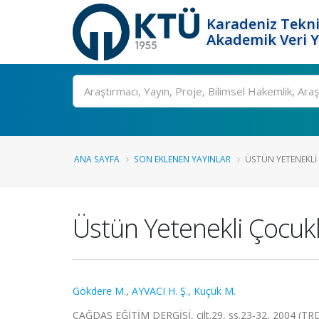
Karadeniz Tekni
Akademik Veri 
Ara
ANA SAYFA
SON EKLENEN YAYINLAR
ÜSTÜN YETENEKLI 
Üstün Yetenekli Çocukl
Gökdere M.
,
AYVACI H. Ş.
,
Küçük M.
ÇAĞDAŞ EĞİTİM DERGİSİ, cilt.29, ss.23-32, 2004 (TRD