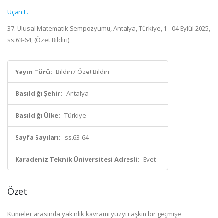
Uçan F.
37. Ulusal Matematik Sempozyumu, Antalya, Türkiye, 1 - 04 Eylül 2025,
ss.63-64, (Özet Bildiri)
Yayın Türü:
Bildiri / Özet Bildiri
Basıldığı Şehir:
Antalya
Basıldığı Ülke:
Türkiye
Sayfa Sayıları:
ss.63-64
Karadeniz Teknik Üniversitesi Adresli:
Evet
Özet
Kümeler arasında yakınlık kavramı yüzyılı aşkın bir geçmişe