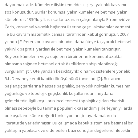
dayanmaktadır. Kümelere ilişkin temelde iki çeşit yakınlık kavramı
söz konusudur. Bunlar konumsal yakın kümeler ve betimsel yakın
kümelerdir. 1930’lu yıllara kadar uzanan çalışmalarıyla Efromovič ve
Čech, konumsal yakınlık bağıntısı üzerine çeşitli aksiyomlar vermesi
ile bu kavram matematik camiası tarafından kabul görmüştür. 2007
yılında J.F. Peters bu kavramı bir adım daha öteye taşıyarak betimsel
yakınlık bağıntısı yardımı ile betimsel yakın kümeleri tanıtmıştır.
Böylece kümelerin veya objelerin birbirlerine konumsal uzakta
olmasına rağmen betimsel ortak özelliklere sahip olabileceği
vurgulanmıştır. Öte yandan kesikli(ayrık) dinamik sistemlere yönelik
R.L. Devaney kendi kaotik dönüşümünü tanımladı [2]. Bu tanım
başlangıç şartlarına hassas bağımlılık, periyodik noktalar kümesinin
yoğunluğu ve topolojik geçişkenlik koşullarından meydana
gelmektedir. İlgili koşulların incelenmesi topolojik açıdan elverişli
olması sebebiyle bu tanıma popülerlik kazandırmış, ilerleyen yıllarda
bu koşulların küme değerli fonksiyonlar için uyarlamaları da
literatürde yer edinmiştir. Bu çalışmada kaotik sistemlere betimsel bir
yaklaşım yapılacak ve elde edilen bazı sonuçlar değerlendirilecektir.