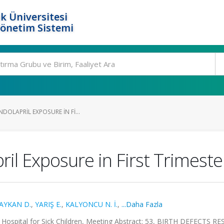
k Üniversitesi
Yönetim Sistemi
DOLAPRIL EXPOSURE IN FI...
il Exposure in First Trimeste
AYKAN D.
,
YARIŞ E.
,
KALYONCU N. İ.
,
...Daha Fazla
 Hospital for Sick Children, Meeting Abstract: 53, BIRTH DEFECTS R