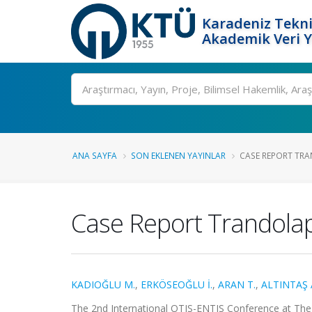
Karadeniz Tekni
Akademik Veri 
Ara
ANA SAYFA
SON EKLENEN YAYINLAR
CASE REPORT TRAN
Case Report Trandolapr
KADIOĞLU M.
,
ERKÖSEOĞLU İ.
,
ARAN T.
,
ALTINTAŞ 
The 2nd International OTIS-ENTIS Conference at The