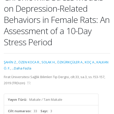
on Depression-Related
Behaviors in Female Rats: An
Assessment of a 10-Day
Stress Period
ŞAHİN Z.
,
ÖZEN KOCA R.
,
SOLAK H.
,
ÖZKÜRKÇÜLER A.
,
KOÇ A.
,
KALKAN
Ö. F.
,
...Daha Fazla
Fırat Üniversitesi Sağlık Bilimleri Tıp Dergisi, cilt.33, sa.3, ss.153-157,
2019 (TRDizin)
Yayın Türü:
Makale / Tam Makale
Cilt numarası:
33
Sayı:
3