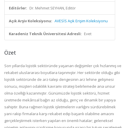
Editörler:
Dr. Mehmet SEYHAN, Editör
Açık Arşiv Koleksiyonu:
AVESİS Açık Erişim Koleksiyonu
Karadeniz Teknik Üniversitesi Adresli:
Evet
Özet
Son yıllarda lojistik sektöründe yaşanan değişimler çok hızlanmış ve
rekabet uluslararası boyutlara taşınmıştır. Her sektörde olduğu gibi
lojistik sektöründe de arz-talep dengesinin arz lehine gelişmesi
sonucu, müşteri odaklılık kavramı strateji belirlemede ana unsur
olma özelliği kazanmıştır. Günümüzde lojistik sektörü, hizmet
üretmede mekânsal bağın az olduğu, genç ve dinamik bir yapıya
sahiptir. Buna rağmen lojistik işletmelerin varlığını sürdürebilmek
yani rakip firmalara karşı rekabet edip başarılı olabilme amacını
gerçekleştirmek isterken yapılan en önemli hatalar; geleneksel
yönetim anlayışını sürdürme konusunda ısrarcı bir tutum sergilemek,