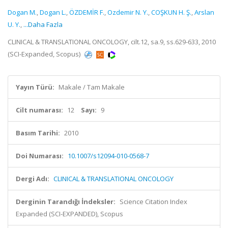
Dogan M.
,
Dogan L.
,
ÖZDEMİR F.
,
Ozdemir N. Y.
,
COŞKUN H. Ş.
,
Arslan
U. Y.
,
...Daha Fazla
CLINICAL & TRANSLATIONAL ONCOLOGY, cilt.12, sa.9, ss.629-633, 2010
(SCI-Expanded, Scopus)
Yayın Türü:
Makale / Tam Makale
Cilt numarası:
12
Sayı:
9
Basım Tarihi:
2010
Doi Numarası:
10.1007/s12094-010-0568-7
Dergi Adı:
CLINICAL & TRANSLATIONAL ONCOLOGY
Derginin Tarandığı İndeksler:
Science Citation Index
Expanded (SCI-EXPANDED), Scopus