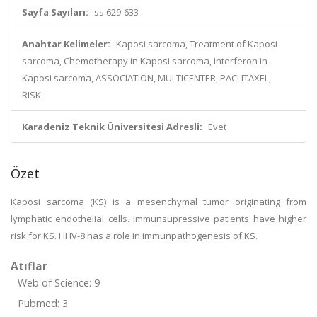
Sayfa Sayıları:
ss.629-633
Anahtar Kelimeler:
Kaposi sarcoma, Treatment of Kaposi
sarcoma, Chemotherapy in Kaposi sarcoma, Interferon in
Kaposi sarcoma, ASSOCIATION, MULTICENTER, PACLITAXEL,
RISK
Karadeniz Teknik Üniversitesi Adresli:
Evet
Özet
Kaposi sarcoma (KS) is a mesenchymal tumor originating from
lymphatic endothelial cells. Immunsupressive patients have higher
risk for KS. HHV-8 has a role in immunpathogenesis of KS.
Atıflar
Web of Science: 9
Pubmed: 3