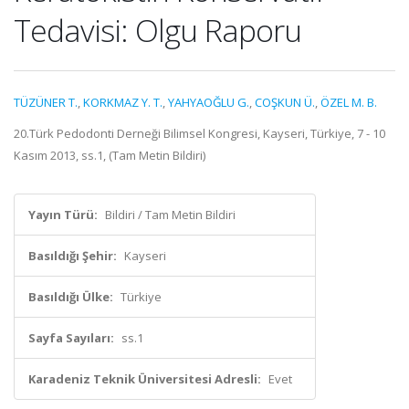
Tedavisi: Olgu Raporu
TÜZÜNER T.
,
KORKMAZ Y. T.
,
YAHYAOĞLU G.
,
COŞKUN Ü.
,
ÖZEL M. B.
20.Türk Pedodonti Derneği Bilimsel Kongresi, Kayseri, Türkiye, 7 - 10
Kasım 2013, ss.1, (Tam Metin Bildiri)
Yayın Türü:
Bildiri / Tam Metin Bildiri
Basıldığı Şehir:
Kayseri
Basıldığı Ülke:
Türkiye
Sayfa Sayıları:
ss.1
Karadeniz Teknik Üniversitesi Adresli:
Evet