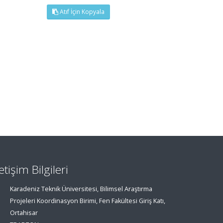
Atıf İçin Kopyala
letişim Bilgileri
Karadeniz Teknik Üniversitesi, Bilimsel Araştırma
Projeleri Koordinasyon Birimi, Fen Fakültesi Giriş Katı,
Ortahisar