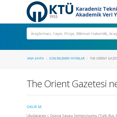
Karadeniz Tekni
Akademik Veri 
Ara
ANA SAYFA
SON EKLENEN YAYINLAR
THE ORIENT GAZET
The Orient Gazetesi n
OKUR M.
Uluslararası I. Dünya Savaşı Sempozyumu (Türk-Rus Pen