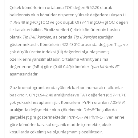
Çeltek kömürlerinin ortalama TOC değeri %52.20 olarak
belirlenmiş olup kömürler nispeten yüksek değerlere ulaşan HI
(179-349 mgHC/gTOC) ve çok düşük OI (7-11 mgCO
/gTOC) değeri
2
ile karakteristiktir. Piroliz verileri Çeltek kömürlerinin baskın
olarak
Tip II-III kerojen
, az oranda
Tip II kerojen
içerdiğini
göstermektedir. Kömürlerin 422-430ᵒC arasında değişen T
ve
max
çok düşük üretim indeksi (Üİ) değerleri olgunlaşmamış
özelliklerini yansıtmaktadır. Ortalama vitrinit yansıma
değerlerine (%Ro) göre (0.46-0.49) kömürler
"yarı bitümlü B"
aşamasındadır.
Gaz
kromatogramlarında yüksek karbon numaralı n-alkanlar
baskındır. CPI (1.94-2.46 aralığında) ve TAR değerleri
(6.57-11.71)
çok yüksek hesaplanmıştır. Kömürlerin Pr/Ph oranları
7.05-9.91
aralığında değişmekte olup çökelmenin
"oksik"
koşullarda
gerçekleştiğini göstermektedir. Pr/n-C
ve Ph/n-C
verilerine
17
18
göre kömürler karasal organik madde içermekte, oksik
koşullarda çökelmiş ve olgunlaşmamış özelliktedir.