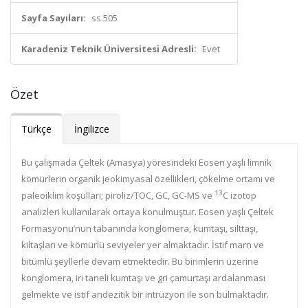
Sayfa Sayıları:
ss.505
Karadeniz Teknik Üniversitesi Adresli:
Evet
Özet
Türkçe
İngilizce
Bu çalışmada Çeltek (Amasya) yöresindeki Eosen yaşlı limnik
kömürlerin
organik jeokimyasal özellikleri, çökelme ortamı ve
13
paleoiklim koşulları;
piroliz/TOC, GC, GC-MS ve
C izotop
analizleri kullanılarak ortaya konulmuştur.
Eosen yaşlı Çeltek
Formasyonu’nun tabanında konglomera, kumtaşı, silttaşı,
kiltaşları ve kömürlü seviyeler yer almaktadır. İstif marn ve
bitümlü şeyllerle devam etmektedir. Bu birimlerin üzerine
konglomera, iri taneli kumtaşı ve gri çamurtaşı ardalanması
gelmekte ve istif andezitik bir intrüzyon ile son bulmaktadır.