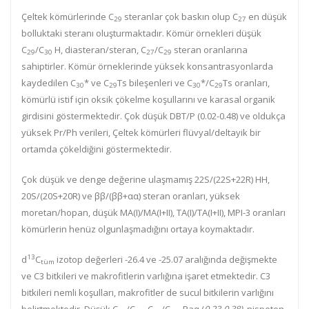
Çeltek kömürlerinde C
steranlar çok baskın olup C
en düşük
29
27
bolluktaki steranı oluşturmaktadır. Kömür örnekleri düşük
C
/C
H, diasteran/steran, C
/C
steran oranlarına
29
30
27
29
sahiptirler. Kömür örneklerinde yüksek konsantrasyonlarda
kaydedilen C
* ve C
Ts bileşenleri ve C
*/C
Ts oranları,
30
29
30
29
kömürlü istif için oksik çökelme koşullarını ve karasal organik
girdisini göstermektedir. Çok düşük DBT/P (
0.02-0.48)
ve oldukça
yüksek Pr/Ph verileri, Çeltek kömürleri flüvyal/deltayik bir
ortamda çökeldiğini göstermektedir.
Çok düşük ve denge değerine ulaşmamış 22S/(22S+22R) HH,
20S/(20S+20R) ve ββ/(ββ+αα) steran oranları, yüksek
moretan/hopan, düşük
MA(I)/MA(I+II), TA(I)/TA(I+II), MPI-3 oranları
kömürlerin henüz olgunlaşmadığını ortaya koymaktadır.
13
d
C
izotop değerleri -26.4 ve -25.07 aralığında değişmekte
tüm
ve C3 bitkileri ve makrofitlerin varlığına işaret etmektedir. C3
bitkileri nemli koşulları, makrofitler de sucul bitkilerin varlığını