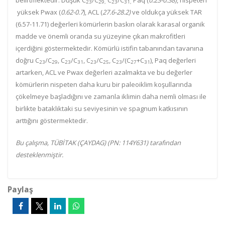
belirtmektedir.
Düşük C
/C
C
/C
Paq (
0.23-0.38)
, nispeten
23
29,
23
31,
yüksek Pwax (
0.62-0.7
), ACL (
27.6-28.2)
ve oldukça yüksek TAR
(6.57-11.71) değerleri kömürlerin baskın olarak karasal organik
madde ve önemli oranda su yüzeyine çıkan makrofitleri
içerdiğini göstermektedir. Kömürlü istifin tabanından tavanına
doğru C
/C
, C
/C
, C
/C
, C
/(C
+C
), Paq değerleri
23
29
23
31
23
25
23
27
31
artarken, ACL ve Pwax değerleri azalmakta ve bu değerler
kömürlerin nispeten daha kuru bir paleoiklim koşullarında
çökelmeye başladığını ve zamanla iklimin daha nemli olması ile
birlikte bataklıktaki su seviyesinin ve spagnum katkısının
arttığını göstermektedir.
Bu çalışma, TÜBİTAK (ÇAYDAG) (PN: 114Y631) tarafından
desteklenmiştir.
Paylaş