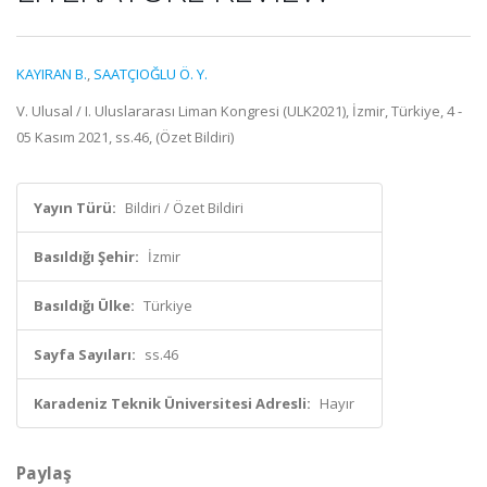
KAYIRAN B.
,
SAATÇIOĞLU Ö. Y.
V. Ulusal / I. Uluslararası Liman Kongresi (ULK2021), İzmir, Türkiye, 4 -
05 Kasım 2021, ss.46, (Özet Bildiri)
Yayın Türü:
Bildiri / Özet Bildiri
Basıldığı Şehir:
İzmir
Basıldığı Ülke:
Türkiye
Sayfa Sayıları:
ss.46
Karadeniz Teknik Üniversitesi Adresli:
Hayır
Paylaş