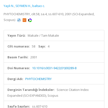
Yayli N.
,
SEYMEN H.
,
baltacı c.
PHYTOCHEMISTRY, cilt.58, sa.4, ss.607-610, 2001 (SCI-Expanded,
Scopus)
Yayın Türü:
Makale / Tam Makale
Cilt numarası:
58
Sayı:
4
Basım Tarihi:
2001
Doi Numarası:
10.1016/s0031-9422(01)00289-8
Dergi Adı:
PHYTOCHEMISTRY
Derginin Tarandığı İndeksler:
Science Citation Index
Expanded (SCI-EXPANDED), Scopus
Sayfa Sayıları:
ss.607-610