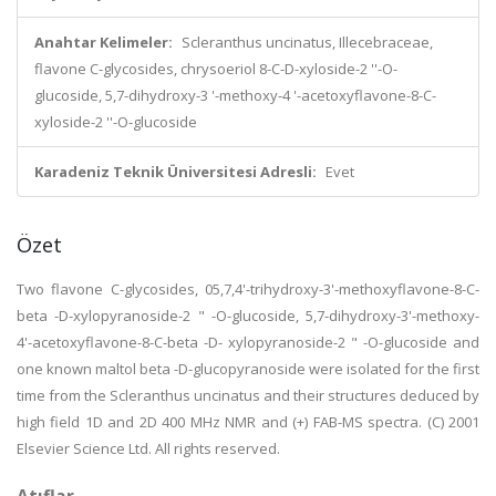
Anahtar Kelimeler:
Scleranthus uncinatus, Illecebraceae,
flavone C-glycosides, chrysoeriol 8-C-D-xyloside-2 ''-O-
glucoside, 5,7-dihydroxy-3 '-methoxy-4 '-acetoxyflavone-8-C-
xyloside-2 ''-O-glucoside
Karadeniz Teknik Üniversitesi Adresli:
Evet
Özet
Two flavone C-glycosides, 05,7,4'-trihydroxy-3'-methoxyflavone-8-C-
beta -D-xylopyranoside-2 " -O-glucoside, 5,7-dihydroxy-3'-methoxy-
4'-acetoxyflavone-8-C-beta -D- xylopyranoside-2 " -O-glucoside and
one known maltol beta -D-glucopyranoside were isolated for the first
time from the Scleranthus uncinatus and their structures deduced by
high field 1D and 2D 400 MHz NMR and (+) FAB-MS spectra. (C) 2001
Elsevier Science Ltd. All rights reserved.