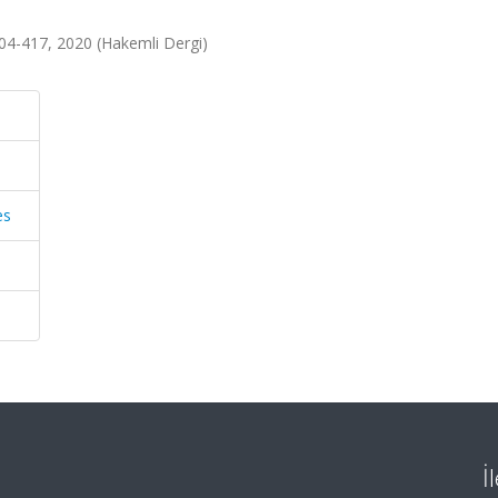
404-417, 2020 (Hakemli Dergi)
es
İ