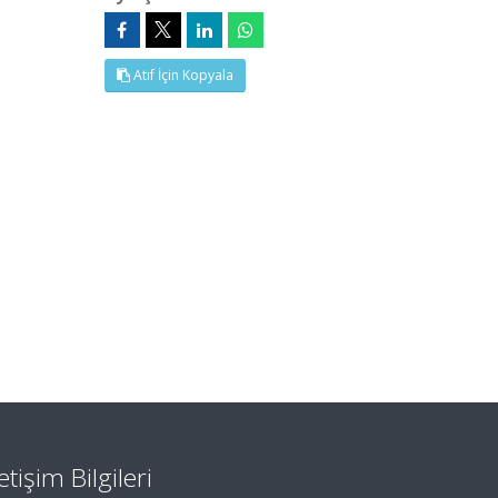
Atıf İçin Kopyala
letişim Bilgileri