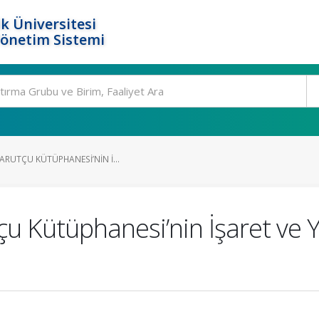
k Üniversitesi
Yönetim Sistemi
ARUTÇU KÜTÜPHANESI’NIN İ...
u Kütüphanesi’nin İşaret ve 