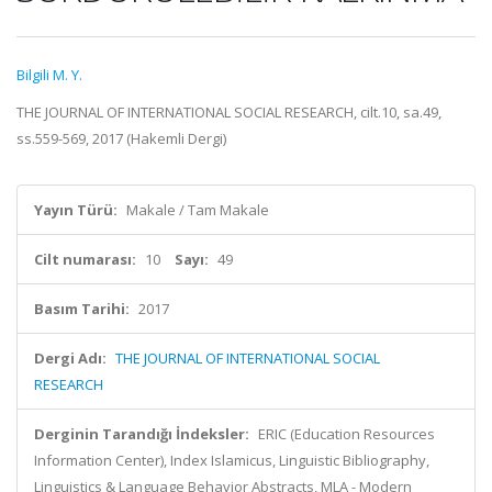
Bilgili M. Y.
THE JOURNAL OF INTERNATIONAL SOCIAL RESEARCH, cilt.10, sa.49,
ss.559-569, 2017 (Hakemli Dergi)
Yayın Türü:
Makale / Tam Makale
Cilt numarası:
10
Sayı:
49
Basım Tarihi:
2017
Dergi Adı:
THE JOURNAL OF INTERNATIONAL SOCIAL
RESEARCH
Derginin Tarandığı İndeksler:
ERIC (Education Resources
Information Center), Index Islamicus, Linguistic Bibliography,
Linguistics & Language Behavior Abstracts, MLA - Modern