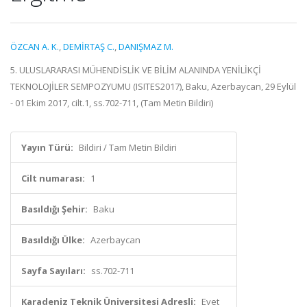
ÖZCAN A. K.
,
DEMİRTAŞ C.
,
DANIŞMAZ M.
5. ULUSLARARASI MÜHENDİSLİK VE BİLİM ALANINDA YENİLİKÇİ
TEKNOLOJİLER SEMPOZYUMU (ISITES2017), Baku, Azerbaycan, 29 Eylül
- 01 Ekim 2017, cilt.1, ss.702-711, (Tam Metin Bildiri)
Yayın Türü:
Bildiri / Tam Metin Bildiri
Cilt numarası:
1
Basıldığı Şehir:
Baku
Basıldığı Ülke:
Azerbaycan
Sayfa Sayıları:
ss.702-711
Karadeniz Teknik Üniversitesi Adresli:
Evet