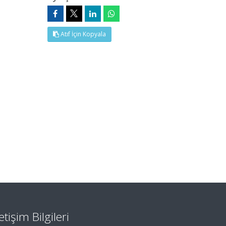
Atıf İçin Kopyala
letişim Bilgileri