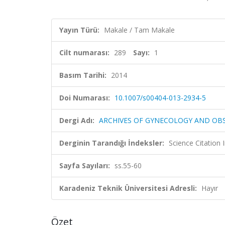
Yayın Türü:
Makale / Tam Makale
Cilt numarası:
289
Sayı:
1
Basım Tarihi:
2014
Doi Numarası:
10.1007/s00404-013-2934-5
Dergi Adı:
ARCHIVES OF GYNECOLOGY AND OB
Derginin Tarandığı İndeksler:
Science Citation
Sayfa Sayıları:
ss.55-60
Karadeniz Teknik Üniversitesi Adresli:
Hayır
Özet