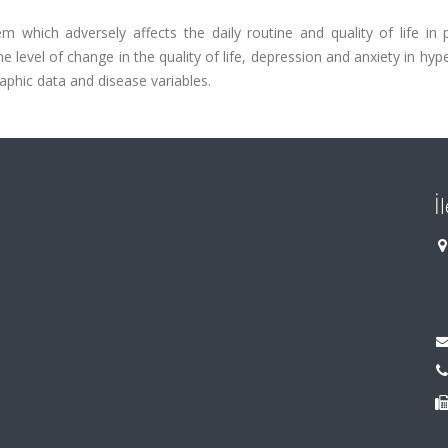
 which adversely affects the daily routine and quality of life in 
level of change in the quality of life, depression and anxiety in hy
aphic data and disease variables.
İ