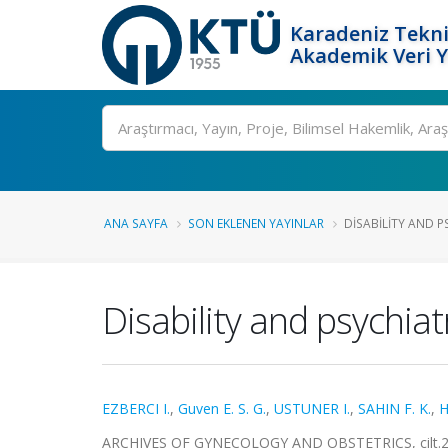
Karadeniz Tekni
Akademik Veri 
Ara
ANA SAYFA
SON EKLENEN YAYINLAR
DISABILITY AND P
Disability and psychi
EZBERCI I.
,
Guven E. S. G.
,
USTUNER I.
,
SAHIN F. K.
,
H
ARCHIVES OF GYNECOLOGY AND OBSTETRICS, cilt.289,