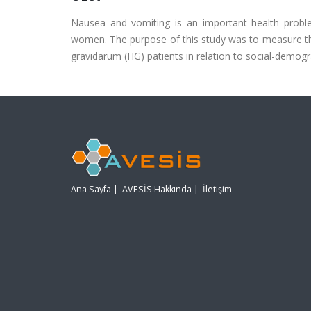
Nausea and vomiting is an important health problem
women. The purpose of this study was to measure the 
gravidarum (HG) patients in relation to social-demogr
Ana Sayfa
|
AVESİS Hakkında
|
İletişim