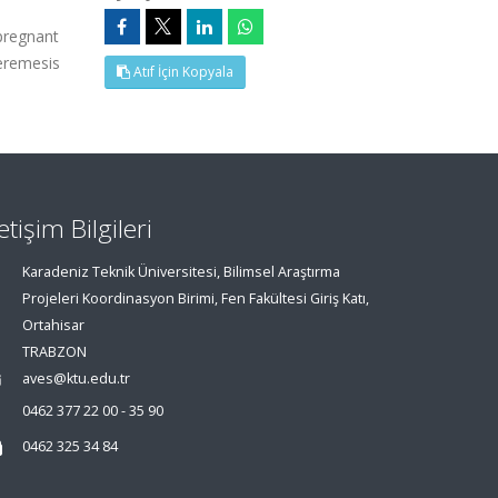
pregnant
peremesis
Atıf İçin Kopyala
letişim Bilgileri
Karadeniz Teknik Üniversitesi, Bilimsel Araştırma
Projeleri Koordinasyon Birimi, Fen Fakültesi Giriş Katı,
Ortahisar
TRABZON
aves@ktu.edu.tr
0462 377 22 00 - 35 90
0462 325 34 84