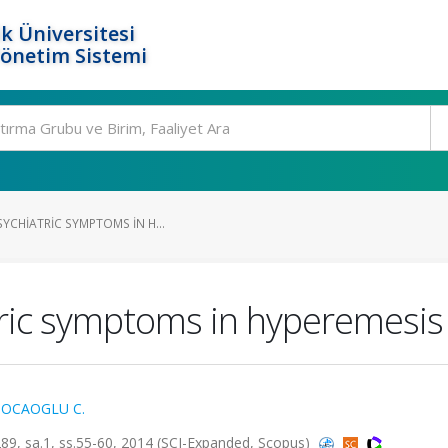
k Üniversitesi
Yönetim Sistemi
SYCHIATRIC SYMPTOMS IN H...
atric symptoms in hyperemesis
OCAOGLU C.
 sa.1, ss.55-60, 2014 (SCI-Expanded, Scopus)