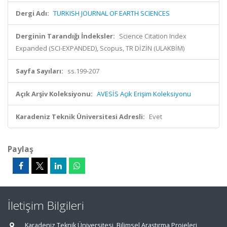
Dergi Adı:
TURKISH JOURNAL OF EARTH SCIENCES
Derginin Tarandığı İndeksler:
Science Citation Index
Expanded (SCI-EXPANDED), Scopus, TR DİZİN (ULAKBİM)
Sayfa Sayıları:
ss.199-207
Açık Arşiv Koleksiyonu:
AVESİS Açık Erişim Koleksiyonu
Karadeniz Teknik Üniversitesi Adresli:
Evet
Paylaş
İletişim Bilgileri
Karadeniz Teknik Üniversitesi, Bilimsel Araştırma Projeleri