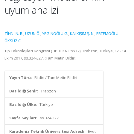
uyum analizi
ZİHNİ N. B.
,
UZUN Ö.
,
YEGİNOĞLU G.
,
KALKIŞIM Ş. N.
,
ERTEMOĞLU
ÖKSÜZ C.
Tıp Teknolojileri Kongresi (TIP TEKNO’xx17), Trabzon, Türkiye, 12 - 14
Ekim 2017, ss.324-327, (Tam Metin Bildiri)
Yayın Türü:
Bildiri / Tam Metin Bildiri
Basıldığı Şehir:
Trabzon
Basıldığı Ülke:
Türkiye
Sayfa Sayıları:
ss.324-327
Karadeniz Teknik Üniversitesi Adresli:
Evet