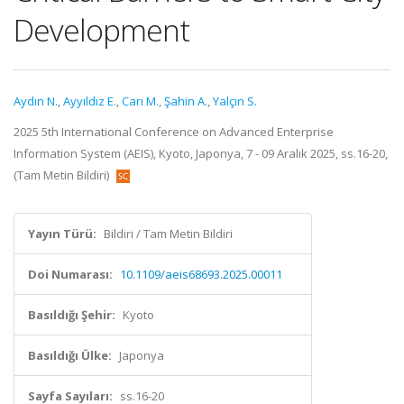
Development
Aydın N.
,
Ayyıldız E.
,
Carı M.
,
Şahin A.
,
Yalçın S.
2025 5th International Conference on Advanced Enterprise
Information System (AEIS), Kyoto, Japonya, 7 - 09 Aralık 2025, ss.16-20,
(Tam Metin Bildiri)
Yayın Türü:
Bildiri / Tam Metin Bildiri
Doi Numarası:
10.1109/aeis68693.2025.00011
Basıldığı Şehir:
Kyoto
Basıldığı Ülke:
Japonya
Sayfa Sayıları:
ss.16-20