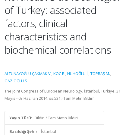
of Turkey: associated
factors, clinical
characteristics and
biochemical correlations
ALTUNAYOĞLU ÇAKMAK V.
,
KOC B.
,
NUHOĞLU İ.
,
TOPBAŞ M.
,
GAZİOĞLU S.
The Joint Congress of European Neurology, İstanbul, Türkiye, 31
Mayıs - 03 Haziran 2014, ss.531, (Tam Metin Bildiri)
Yayın Türü:
Bildiri / Tam Metin Bildiri
Basıldığı Şehir:
İstanbul