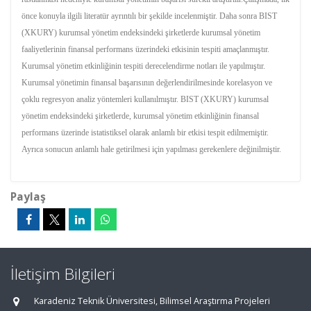
önce konuyla ilgili literatür ayrıntılı bir şekilde incelenmiştir. Daha sonra BIST
(XKURY) kurumsal yönetim endeksindeki şirketlerde kurumsal yönetim
faaliyetlerinin finansal performans üzerindeki etkisinin tespiti amaçlanmıştır.
Kurumsal yönetim etkinliğinin tespiti derecelendirme notları ile yapılmıştır.
Kurumsal yönetimin finansal başarısının değerlendirilmesinde korelasyon ve
çoklu regresyon analiz yöntemleri kullanılmıştır. BIST (XKURY) kurumsal
yönetim endeksindeki şirketlerde, kurumsal yönetim etkinliğinin finansal
performans üzerinde istatistiksel olarak anlamlı bir etkisi tespit edilmemiştir.
Ayrıca sonucun anlamlı hale getirilmesi için yapılması gerekenlere değinilmiştir.
Paylaş
İletişim Bilgileri
Karadeniz Teknik Üniversitesi, Bilimsel Araştırma Projeleri