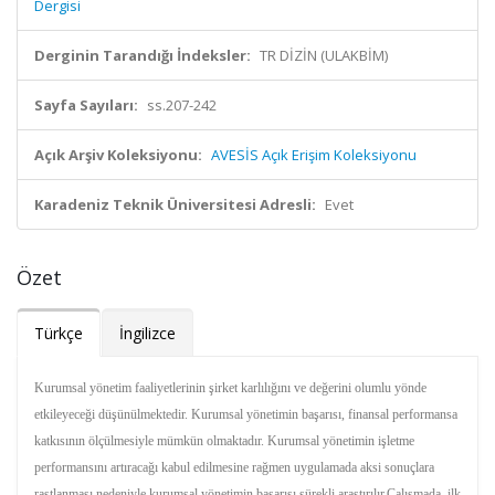
Dergisi
Derginin Tarandığı İndeksler:
TR DİZİN (ULAKBİM)
Sayfa Sayıları:
ss.207-242
Açık Arşiv Koleksiyonu:
AVESİS Açık Erişim Koleksiyonu
Karadeniz Teknik Üniversitesi Adresli:
Evet
Özet
Türkçe
İngilizce
Kurumsal yönetim faaliyetlerinin şirket karlılığını ve değerini olumlu yönde
etkileyeceği düşünülmektedir. Kurumsal yönetimin başarısı, finansal performansa
katkısının ölçülmesiyle mümkün olmaktadır. Kurumsal yönetimin işletme
performansını artıracağı kabul edilmesine rağmen uygulamada aksi sonuçlara
rastlanması nedeniyle kurumsal yönetimin başarısı sürekli araştırılır.Çalışmada, ilk