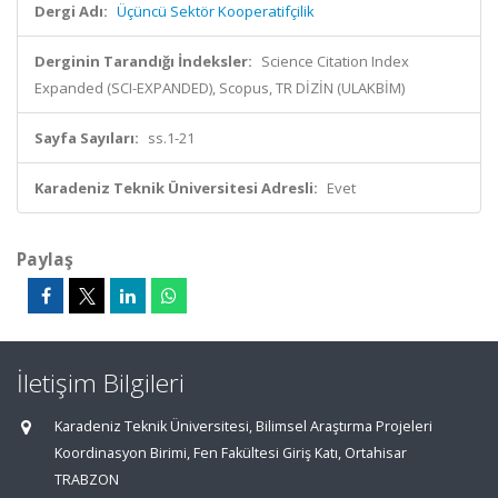
Dergi Adı:
Üçüncü Sektör Kooperatifçilik
Derginin Tarandığı İndeksler:
Science Citation Index
Expanded (SCI-EXPANDED), Scopus, TR DİZİN (ULAKBİM)
Sayfa Sayıları:
ss.1-21
Karadeniz Teknik Üniversitesi Adresli:
Evet
Paylaş
İletişim Bilgileri
Karadeniz Teknik Üniversitesi, Bilimsel Araştırma Projeleri
Koordinasyon Birimi, Fen Fakültesi Giriş Katı, Ortahisar
TRABZON