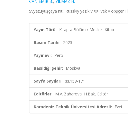
CAN EMİR B.
,
YILMAZ H.
Svyazuyuşçaya nit': Russkiy yazık v XXI vek v obşçenii
Yayın Türü:
Kitapta Bölüm / Mesleki Kitap
Basım Tarihi:
2023
Yayınevi:
Pero
Basıldığı Şehir:
Moskva
Sayfa Sayıları:
ss.158-171
Editörler:
M.V. Zaharova, H.Bak, Editör
Karadeniz Teknik Üniversitesi Adresli:
Evet