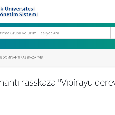
k Üniversitesi
Yönetim Sistemi
E DOMINANTI RASSKAZA "VIB...
antı rasskaza "Vıbirayu derevn