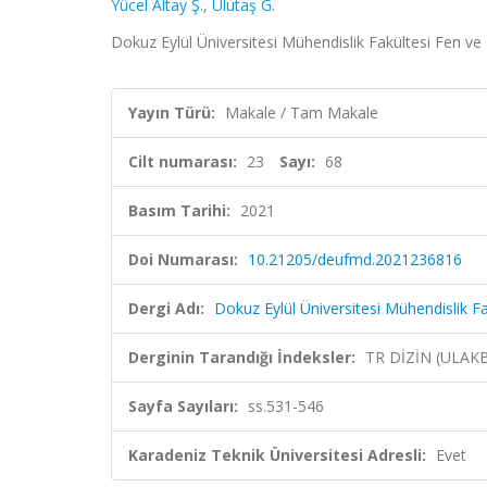
Yücel Altay Ş.
,
Ulutaş G.
Dokuz Eylül Üniversitesi Mühendislik Fakültesi Fen ve 
Yayın Türü:
Makale / Tam Makale
Cilt numarası:
23
Sayı:
68
Basım Tarihi:
2021
Doi Numarası:
10.21205/deufmd.2021236816
Dergi Adı:
Dokuz Eylül Üniversitesi Mühendislik F
Derginin Tarandığı İndeksler:
TR DİZİN (ULAK
Sayfa Sayıları:
ss.531-546
Karadeniz Teknik Üniversitesi Adresli:
Evet