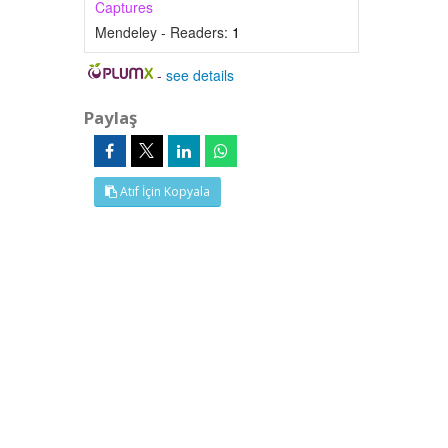
Captures
Mendeley - Readers:
1
-
see details
Paylaş
Atıf İçin Kopyala