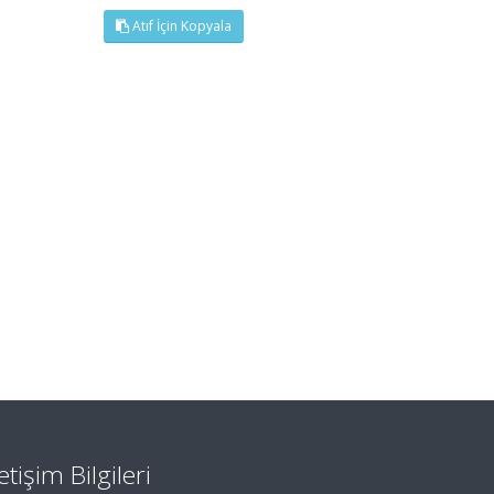
Atıf İçin Kopyala
letişim Bilgileri