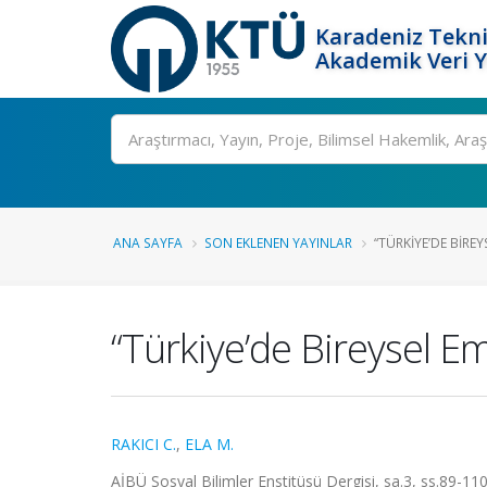
Karadeniz Tekni
Akademik Veri 
Ara
ANA SAYFA
SON EKLENEN YAYINLAR
“TÜRKIYE’DE BIREYS
“Türkiye’de Bireysel Em
RAKICI C.
,
ELA M.
AİBÜ Sosyal Bilimler Enstitüsü Dergisi, sa.3, ss.89-11