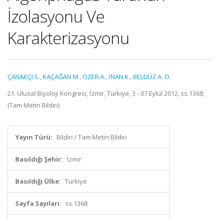
İzolasyonu Ve
Karakterizasyonu
ÇANAKÇI S.
,
KAÇAĞAN M.
,
ÖZER A.
,
İNAN K.
,
BELDÜZ A. O.
21. Ulusal Biyoloji Kongresi, İzmir, Türkiye, 3 - 07 Eylül 2012, ss.1368,
(Tam Metin Bildiri)
Yayın Türü:
Bildiri / Tam Metin Bildiri
Basıldığı Şehir:
İzmir
Basıldığı Ülke:
Türkiye
Sayfa Sayıları:
ss.1368