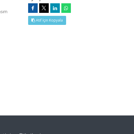
asım
Atıf İçin Kopyala