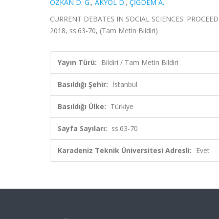
ÖZKAN D. G.
,
AKYOL D.
,
ÇİĞDEM A.
CURRENT DEBATES IN SOCIAL SCIENCES: PROCEEDING
2018, ss.63-70, (Tam Metin Bildiri)
Yayın Türü:
Bildiri / Tam Metin Bildiri
Basıldığı Şehir:
İstanbul
Basıldığı Ülke:
Türkiye
Sayfa Sayıları:
ss.63-70
Karadeniz Teknik Üniversitesi Adresli:
Evet