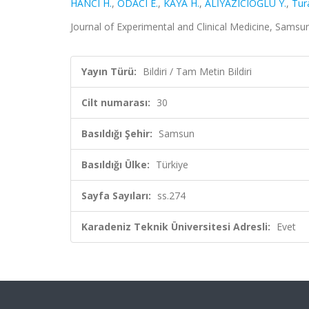
HANCI H.
,
ODACI E.
,
KAYA H.
,
ALİYAZICIOĞLU Y.
,
Tura
Journal of Experimental and Clinical Medicine, Samsun, 
Yayın Türü:
Bildiri / Tam Metin Bildiri
Cilt numarası:
30
Basıldığı Şehir:
Samsun
Basıldığı Ülke:
Türkiye
Sayfa Sayıları:
ss.274
Karadeniz Teknik Üniversitesi Adresli:
Evet