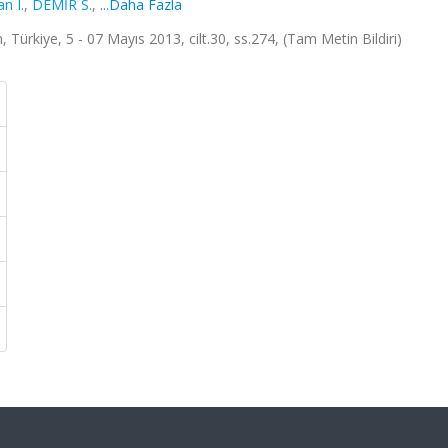
n I.
,
DEMİR S.
,
...Daha Fazla
Türkiye, 5 - 07 Mayıs 2013, cilt.30, ss.274, (Tam Metin Bildiri)