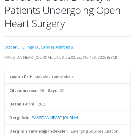
Patients Undergoing Open
Heart Surgery
Dizdar E.
,
Çilingir D.
,
Candaş Altınbaş B.
PAKISTAN HEART JOURNAL, cilt.58, sa.02, ss.146-153, 2025 (ESCI)
Yayın Türü:
Makale / Tam Makale
Cilt numarası:
58
Sayı:
02
Basım Tarihi:
2025
Dergi Adı:
PAKISTAN HEART JOURNAL
Derginin Tarandığı İndeksler:
Emerging Sources Citation