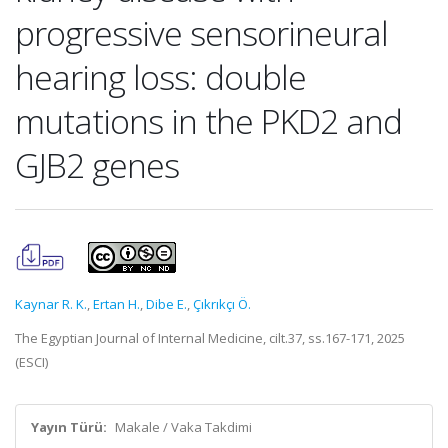
progressive sensorineural
hearing loss: double
mutations in the PKD2 and
GJB2 genes
Kaynar R. K.
,
Ertan H.
,
Dibe E.
,
Çıkrıkçı Ö.
The Egyptian Journal of Internal Medicine, cilt.37, ss.167-171, 2025
(ESCI)
Yayın Türü:
Makale / Vaka Takdimi