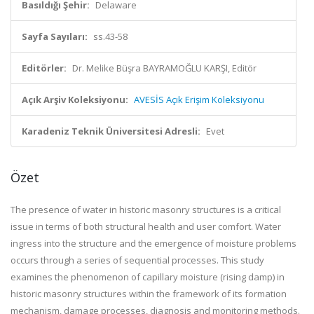
Basıldığı Şehir:
Delaware
Sayfa Sayıları:
ss.43-58
Editörler:
Dr. Melike Büşra BAYRAMOĞLU KARŞI, Editör
Açık Arşiv Koleksiyonu:
AVESİS Açık Erişim Koleksiyonu
Karadeniz Teknik Üniversitesi Adresli:
Evet
Özet
The presence of water in historic masonry structures is a critical
issue in terms of both structural health and user comfort. Water
ingress into the structure and the emergence of moisture problems
occurs through a series of sequential processes. This study
examines the phenomenon of capillary moisture (rising damp) in
historic masonry structures within the framework of its formation
mechanism, damage processes, diagnosis and monitoring methods.