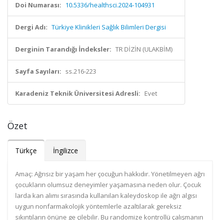
Doi Numarası:
10.5336/healthsci.2024-104931
Dergi Adı:
Türkiye Klinikleri Sağlık Bilimleri Dergisi
Derginin Tarandığı İndeksler:
TR DİZİN (ULAKBİM)
Sayfa Sayıları:
ss.216-223
Karadeniz Teknik Üniversitesi Adresli:
Evet
Özet
Türkçe
İngilizce
Amaç: Ağrısız bir yaşam her çocuğun hakkıdır. Yönetilmeyen ağrı
çocukların olumsuz deneyimler yaşamasına neden olur. Çocuk
larda kan alımı sırasında kullanılan kaleydoskop ile ağrı algısı
uygun nonfarmakolojik yöntemlerle azaltılarak gereksiz
sıkıntıların önüne ge çilebilir. Bu randomize kontrollü çalışmanın