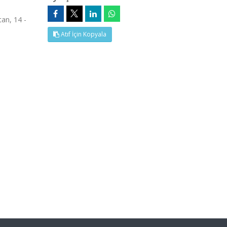
an, 14 -
Atıf İçin Kopyala