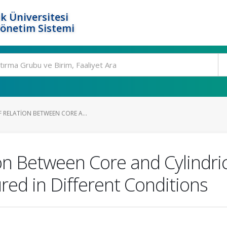
k Üniversitesi
Yönetim Sistemi
 RELATION BETWEEN CORE A...
ion Between Core and Cylindric
ed in Different Conditions