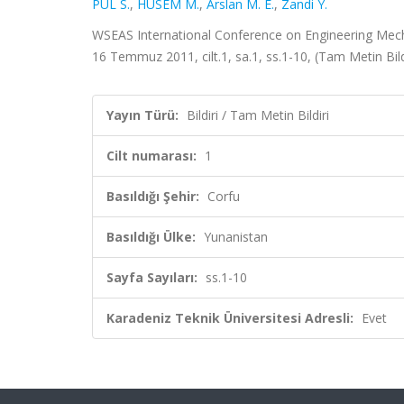
PUL S.
,
HÜSEM M.
,
Arslan M. E.
,
Zandi Y.
WSEAS International Conference on Engineering Mecha
16 Temmuz 2011, cilt.1, sa.1, ss.1-10, (Tam Metin Bild
Yayın Türü:
Bildiri / Tam Metin Bildiri
Cilt numarası:
1
Basıldığı Şehir:
Corfu
Basıldığı Ülke:
Yunanistan
Sayfa Sayıları:
ss.1-10
Karadeniz Teknik Üniversitesi Adresli:
Evet