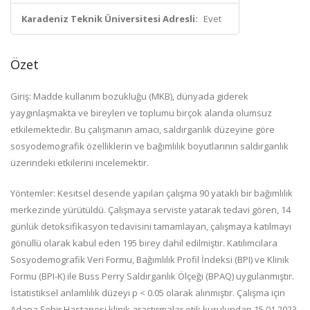
Karadeniz Teknik Üniversitesi Adresli:
Evet
Özet
Giriş: Madde kullanım bozukluğu (MKB), dünyada giderek
yaygınlaşmakta ve bireyleri ve toplumu birçok alanda olumsuz
etkilemektedir. Bu çalışmanın amacı, saldırganlık düzeyine göre
sosyodemografik özelliklerin ve bağımlılık boyutlarının saldırganlık
üzerindeki etkilerini incelemektir.
Yöntemler: Kesitsel desende yapılan çalışma 90 yataklı bir bağımlılık
merkezinde yürütüldü. Çalışmaya serviste yatarak tedavi gören, 14
günlük detoksifikasyon tedavisini tamamlayan, çalışmaya katılmayı
gönüllü olarak kabul eden 195 birey dahil edilmiştir. Katılımcılara
Sosyodemografik Veri Formu, Bağımlılık Profil İndeksi (BPI) ve Klinik
Formu (BPI-K) ile Buss Perry Saldırganlık Ölçeği (BPAQ) uygulanmıştır.
İstatistiksel anlamlılık düzeyi p < 0.05 olarak alınmıştır. Çalışma için
Adana Şehir Hastanesi klinik araştırmalar etik kurulundan 15.01.2023