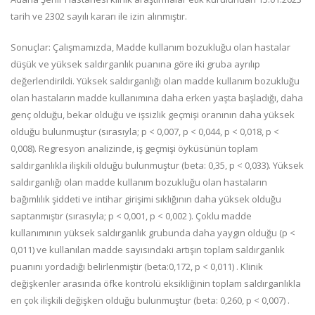
tarih ve 2302 sayılı kararı ile izin alınmıştır.
Sonuçlar: Çalışmamızda, Madde kullanım bozukluğu olan hastalar
düşük ve yüksek saldırganlık puanına göre iki gruba ayrılıp
değerlendirildi. Yüksek saldırganlığı olan madde kullanım bozukluğu
olan hastaların madde kullanımına daha erken yaşta başladığı, daha
genç olduğu, bekar olduğu ve işsizlik geçmişi oranının daha yüksek
olduğu bulunmuştur (sırasıyla; p < 0,007, p < 0,044, p < 0,018, p <
0,008). Regresyon analizinde, iş geçmişi öyküsünün toplam
saldırganlıkla ilişkili olduğu bulunmuştur (beta: 0,35, p < 0,033). Yüksek
saldırganlığı olan madde kullanım bozukluğu olan hastaların
bağımlılık şiddeti ve intihar girişimi sıklığının daha yüksek olduğu
saptanmıştır (sırasıyla; p < 0,001, p < 0,002 ). Çoklu madde
kullanımının yüksek saldırganlık grubunda daha yaygın olduğu (p <
0,011) ve kullanılan madde sayısındaki artışın toplam saldırganlık
puanını yordadığı belirlenmiştir (beta:0,172, p < 0,011) . Klinik
değişkenler arasında öfke kontrolü eksikliğinin toplam saldırganlıkla
en çok ilişkili değişken olduğu bulunmuştur (beta: 0,260, p < 0,007) .