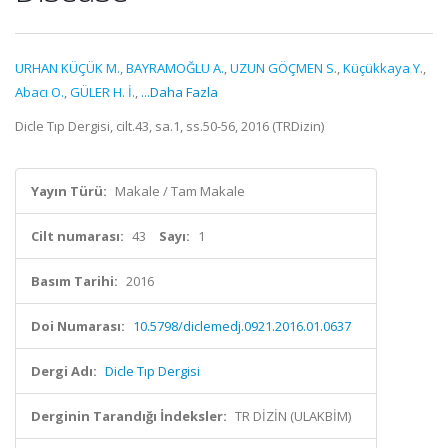
URHAN KÜÇÜK M.
,
BAYRAMOĞLU A.
,
UZUN GÖÇMEN S.
,
Küçükkaya Y.
,
Abacı O.
,
GÜLER H. İ.
,
...Daha Fazla
Dicle Tıp Dergisi, cilt.43, sa.1, ss.50-56, 2016 (TRDizin)
Yayın Türü:
Makale / Tam Makale
Cilt numarası:
43
Sayı:
1
Basım Tarihi:
2016
Doi Numarası:
10.5798/diclemedj.0921.2016.01.0637
Dergi Adı:
Dicle Tıp Dergisi
Derginin Tarandığı İndeksler:
TR DİZİN (ULAKBİM)