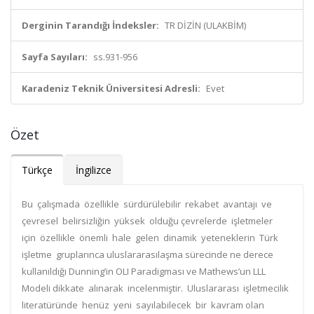
Derginin Tarandığı İndeksler:
TR DİZİN (ULAKBİM)
Sayfa Sayıları:
ss.931-956
Karadeniz Teknik Üniversitesi Adresli:
Evet
Özet
Türkçe
İngilizce
Bu çalışmada özellikle sürdürülebilir rekabet avantajı ve
çevresel belirsizliğin yüksek olduğu çevrelerde işletmeler
için özellikle önemli hale gelen dinamik yeteneklerin Türk
işletme gruplarınca uluslararasılaşma sürecinde ne derece
kullanıldığı Dunning’in OLI Paradigması ve Mathews’un LLL
Modeli dikkate alınarak incelenmiştir. Uluslararası işletmecilik
literatüründe henüz yeni sayılabilecek bir kavram olan