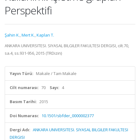
Perspektifi
Şahin K.
,
Mert K.
,
Kaplan T.
ANKARA UNIVERSITESI. SIYASAL BILGILER FAKULTESI DERGISI, cilt.70,
sa.4, ss.931-956, 2015 (TRDizin)
Yayın Türü:
Makale / Tam Makale
Cilt numarası:
70
Sayı:
4
Basım Tarihi:
2015
Doi Numarası:
10.1501/sbfder_0000002377
Dergi Adı:
ANKARA UNIVERSITESI. SIYASAL BILGILER FAKULTESI
DERGISI