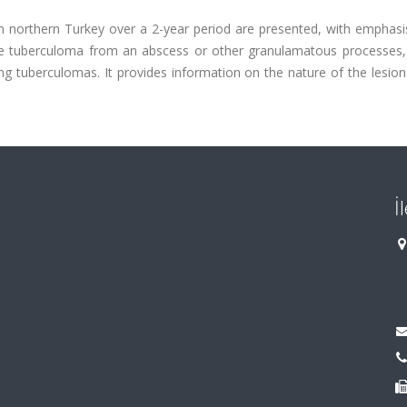
n northern Turkey over a 2-year period are presented, with emphasi
iate tuberculoma from an abscess or other granulamatous processes, 
ing tuberculomas. It provides information on the nature of the lesio
İ