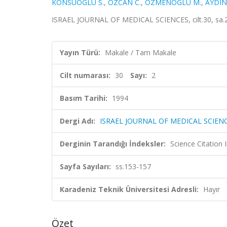
KONSUOGLU S.
,
OZCAN C.
,
OZMENOGLU M.
,
AYDIN
ISRAEL JOURNAL OF MEDICAL SCIENCES, cilt.30, sa.2
Yayın Türü:
Makale / Tam Makale
Cilt numarası:
30
Sayı:
2
Basım Tarihi:
1994
Dergi Adı:
ISRAEL JOURNAL OF MEDICAL SCIEN
Derginin Tarandığı İndeksler:
Science Citation
Sayfa Sayıları:
ss.153-157
Karadeniz Teknik Üniversitesi Adresli:
Hayır
Özet