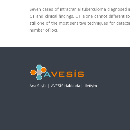
Seven cases of intracranial tuberculoma diagnosed i
CT and clinical findings. CT alone cannot different
still one of the most sensitive techniques for detect
number of loci.
Ana Sayfa
|
AVESİS Hakkında
|
İletişim