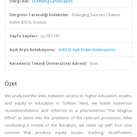
Dergi Adı:
LEARNing Landscapes
Derginin Tarandığı İndeksler:
Emerging Sources Citation
Index (ESCI), Scopus
Sayfa Sayıları:
ss.187-197
Açık Arşiv Koleksiyonu:
AVESİS Açık Erişim Koleksiyonu
Karadeniz Teknik Üniversitesi Adresli:
Evet
Özet
We analyzed the links between access to higher education, exams,
and equity in education in Türkiye. Next, we made numerous
recommendations and referred to a phenomenon:”The Magnus
Effect” to delve into the problems of the relevant processes. After
conducting a review of the literature, we came up with four core
sources that produce equity issues: tracking, stratification,