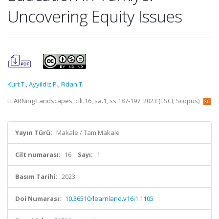
Uncovering Equity Issues
Kurt T.
,
Ayyildiz P.
,
Fidan T.
LEARNing Landscapes, cilt.16, sa.1, ss.187-197, 2023 (ESCI, Scopus)
Yayın Türü:
Makale / Tam Makale
Cilt numarası:
16
Sayı:
1
Basım Tarihi:
2023
Doi Numarası:
10.36510/learnland.v16i1.1105