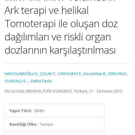
Ark terapi ve helikal
Tomoterapi ile oluşan doz
dağılımları ve riskli organ
dozlarının karşılaştırılması
HACIİSLAMOĞLU E.
,
ÇOLAK F.
,
CANYILMAZ E.
,
Kozanlılar B.
,
DIRICAN B.
,
GURDALLI S.
,
...Daha Fazla
XIV.ULUSAL MEDİKAL FİZİK KONGRESİ, Türkiye, 21 - 24 Kasım 2013
Yayın Türü:
Bildiri
Basıldığı Ülke:
Türkiye