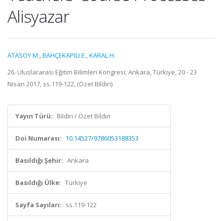
Alisyazar
ATASOY M.
,
BAHÇEKAPILI E.
,
KARAL H.
26. Uluslararası Eğitim Bilimleri Kongresi, Ankara, Türkiye, 20 - 23
Nisan 2017, ss.119-122, (Özet Bildiri)
Yayın Türü:
Bildiri / Özet Bildiri
Doi Numarası:
10.14527/9786053188353
Basıldığı Şehir:
Ankara
Basıldığı Ülke:
Türkiye
Sayfa Sayıları:
ss.119-122