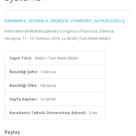
KARAMAN K.
,
KESİMAL A.
,
ERÇIKDI B.
,
CİHANGİR F.
,
ALİYAZICIOĞLU Ş.
International Multidisciplinary Congress of Eurosia, Odessa,
Ukrayna, 11 - 13 Temmuz 2016, ss.64-69, (Tam Metin Bildiri)
Yayın Türü:
Bildiri / Tam Metin Bildiri
Basıldığı Şehir:
Odessa
Basıldığı Ülke:
Ukrayna
Sayfa Sayıları:
ss.64-69
Karadeniz Teknik Üniversitesi Adresli:
Evet
Paylaş