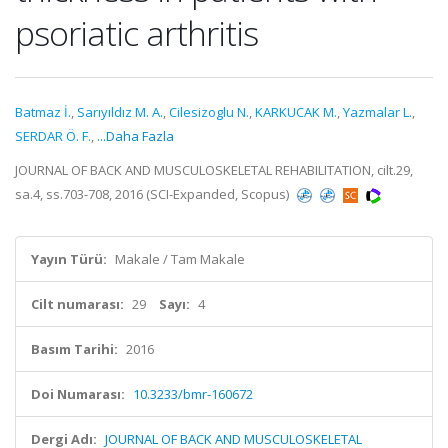
psoriatic arthritis
Batmaz İ.
,
Sarıyıldız M. A.
,
Cilesizoglu N.
,
KARKUCAK M.
,
Yazmalar L.
,
SERDAR Ö. F.
,
...Daha Fazla
JOURNAL OF BACK AND MUSCULOSKELETAL REHABILITATION, cilt.29,
sa.4, ss.703-708, 2016 (SCI-Expanded, Scopus)
Yayın Türü:
Makale / Tam Makale
Cilt numarası:
29
Sayı:
4
Basım Tarihi:
2016
Doi Numarası:
10.3233/bmr-160672
Dergi Adı:
JOURNAL OF BACK AND MUSCULOSKELETAL