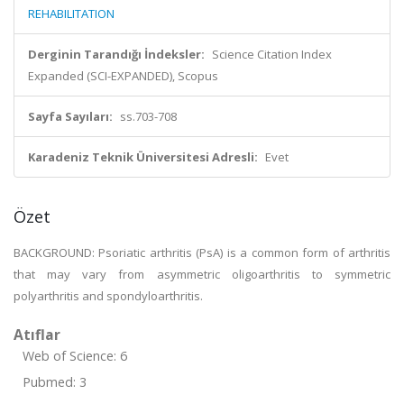
REHABILITATION
Derginin Tarandığı İndeksler:
Science Citation Index
Expanded (SCI-EXPANDED), Scopus
Sayfa Sayıları:
ss.703-708
Karadeniz Teknik Üniversitesi Adresli:
Evet
Özet
BACKGROUND: Psoriatic arthritis (PsA) is a common form of arthritis
that may vary from asymmetric oligoarthritis to symmetric
polyarthritis and spondyloarthritis.
Atıflar
Web of Science: 6
Pubmed: 3