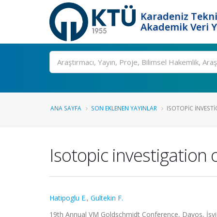
Karadeniz Tekni
Akademik Veri 
Ara
ANA SAYFA
SON EKLENEN YAYINLAR
ISOTOPIC INVEST
Isotopic investigatio
Hatipoglu E.
,
Gultekin F.
19th Annual VM Goldschmidt Conference, Davos, İsviçre